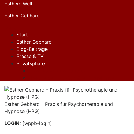
Zum
Esthers Welt
Inhalt
Esther Gebhard
springen
Menü
Start
Esther Gebhard
Blog-Beiträge
Presse & TV
Privatsphäre
Einwilligungen widerrufen
Historie der Privatsphäre-Einstellungen
Esther Gebhard – Praxis für Psychotherapie und
Hypnose (HPG)
LOGIN:
[wppb-login]