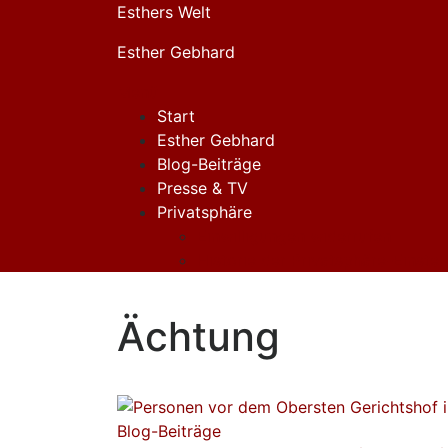
Zum
Esthers Welt
Inhalt
Esther Gebhard
springen
Menü
Start
Esther Gebhard
Blog-Beiträge
Presse & TV
Privatsphäre
Einwilligungen widerrufen
Historie der Privatsphäre-Einstel
Ächtung
Blog-Beiträge