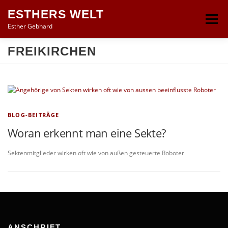
Zum
ESTHERS WELT
Inhalt
Menü
springen
Esther Gebhard
FREIKIRCHEN
START
ESTHER GEBHARD
BLOG-BEITRÄGE
PRESSE & TV
PRIVATSPHÄRE
BLOG-BEITRÄGE
Woran erkennt man eine Sekte?
Sektenmitglieder wirken oft wie von außen gesteuerte Roboter
ANSCHRIFT