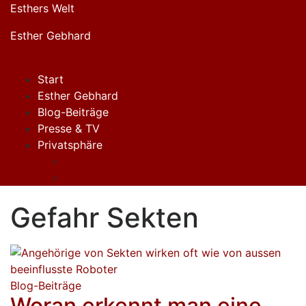
Zum
Esthers Welt
Inhalt
Esther Gebhard
springen
Menü
Start
Esther Gebhard
Blog-Beiträge
Presse & TV
Privatsphäre
Einwilligungen widerrufen
Historie der Privatsphäre-Einstellungen
Gefahr Sekten
Blog-Beiträge
Woran erkennt man eine