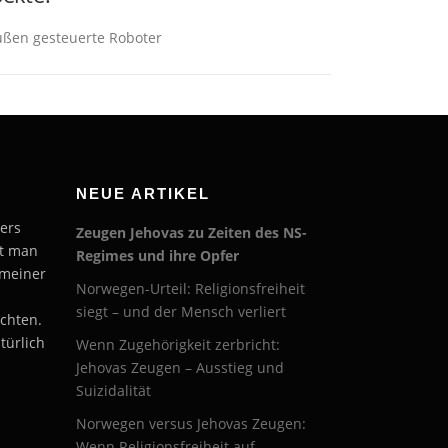
außen gesteuerte Roboter
NEUE ARTIKEL
ers
Zeugen Jehovas zu Zeiten des NS-
et man
Regimes und ihre Opfer
 meiner
Norwegen-Urteil: Religionsfreiheit
siegt – und der Mensch verliert
chten.
türlich
Wenn Zugehörigkeit zerbricht:
Jehovas Zeugen – Ausstieg und
Suizidalität
Norwegen versus Jehovas Zeugen:
Wenn Religionsfreiheit auf