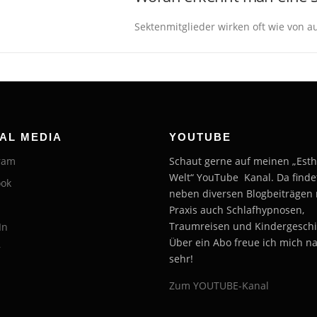
Sektenmitglieder wirken oft wie von 
AL MEDIA
YOUTUBE
ram
Schaut gerne auf meinen „Esth
Welt“ YouTube Kanal. Da find
ook
neben diversen Blogbeiträgen
Praxis auch Schlafhypnosen,
Traumreisen und Kindergeschi
In
Über ein Abo freue ich mich na
r
sehr!
Zum YOUTUBE-Kanal