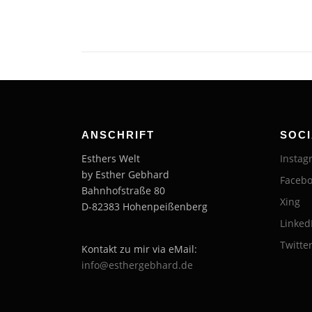
ANSCHRIFT
SOCI
Esthers Welt
Instag
by Esther Gebhard
Faceb
Bahnhofstraße 80
Xing
D-82383 Hohenpeißenberg
Linked
Twitte
Kontakt zu mir via eMail:
info@esthergebhard.de