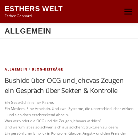
Zum
ESTHERS WELT
Inhalt
Menü
springen
Esther Gebhard
ALLGEMEIN
START
ESTHER GEBHARD
BLOG-BEITRÄGE
PRESSE & TV
PRIVATSPHÄRE
ALLGEMEIN
/
BLOG-BEITRÄGE
Bushido über OCG und Jehovas Zeugen –
ein Gespräch über Sekten & Kontrolle
Ein Gespräch in einer Kirche.
Ein Moslem. Eine Atheistin. Und zwei Systeme, die unterschiedlicher wirken
– und sich doch erschreckend ähneln.
Was verbindet die OCG und die Zeugen Jehovas wirklich?
Und warum ist es so schwer, sich aus solchen Strukturen zu lösen?
Ein persönlicher Einblick in Kontrolle, Glaube, Angst – und den Preis der