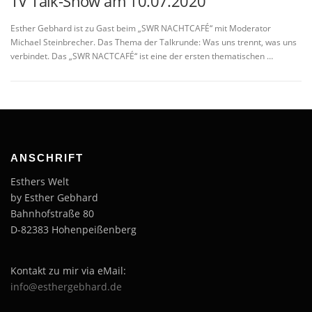
TV Talk-Show am 10.07.2020
Esther Gebhard ist zu Gast beim „SWR NACHTCAFÉ“ mit Moderator
Michael Steinbrecher. Das Thema der Talkrunde: Was uns trennt, was uns
verbindet. Das „SWR NACTCAFÉ“ ist eine der ersten thematischen …
ANSCHRIFT
Esthers Welt
by Esther Gebhard
Bahnhofstraße 80
D-82383 Hohenpeißenberg
Kontakt zu mir via eMail:
info@esthergebhard.de