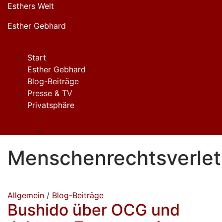
Zum
Esthers Welt
Inhalt
Esther Gebhard
springen
Menü
Start
Esther Gebhard
Blog-Beiträge
Presse & TV
Privatsphäre
Einwilligungen widerrufen
Historie der Privatsphäre-Einstellungen
Menschenrechtsverle
Allgemein
/
Blog-Beiträge
Bushido über OCG und